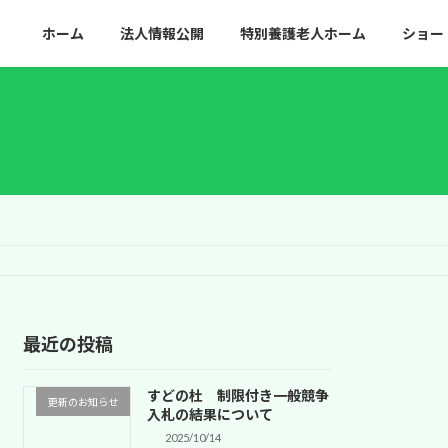
ホーム
法人情報公開
特別養護
老人ホーム
ショー
最近の投稿
すどの杜 制限付き一般競争
更新のお知らせ
入札の結果について
2025/10/14