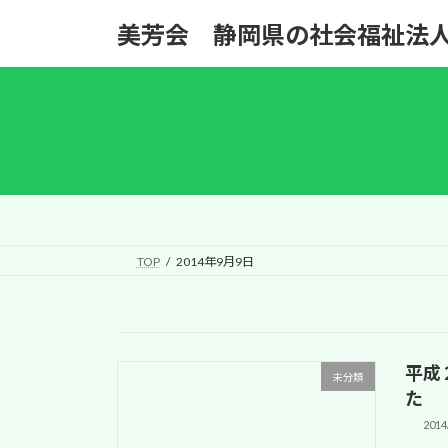
コ
ナ
美芳会 静岡県の社会福祉法人|Social
ン
ビ
テ
ゲ
ン
ー
ツ
シ
へ
ョ
ス
ン
キ
に
ッ
移
プ
動
TOP
2014年9月9日
平成
未分類
た
2014