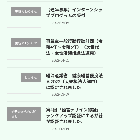
【通年募集】インターンシッ
更新のお知らせ
ププログラムの受付
2022/09/19
事業主一般行動行動計画（令
更新のお知らせ
和4年～令和6年）（次世代
法・女性活躍推進法適用）
2022/04/01
経済産業省 健康経営優良法
おしらせ
人2022（大規模法人部門）
に認定されました
2022/03/09
第4回「経営デザイン認証」
美芳会からのお知
ランクアップ認証にするが荘
らせ
が認証されました。
2021/12/14