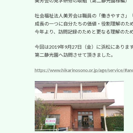
美芳会の見学研修の取組（第二静光園様編）
新
日
時
社会福祉法人美芳会は職員の「働きやすさ」
:
成長の一つに自分たちの価値・役割理解のた
今年より、訪問記録のためと更なる理解のた
今回は2019年9月27日（金）に浜松にあり
第二静光園へ訪問させて頂きました。
https://www.hikarinosono.or.jp/age/service/#an