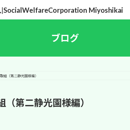
WelfareCorporation Miyoshikai
ブログ
取組（第二静光園様編）
組（第二静光園様編）