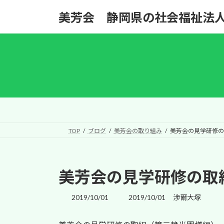
コ
ナ
美芳会 静岡県の社会福祉法人|Social
ン
ビ
テ
ゲ
ン
ー
ツ
シ
へ
ョ
ス
ン
キ
に
ッ
移
プ
動
TOP
ブログ
美芳会の取り組み
美芳会の見学研修の
美芳会の見学研修の取
最
2019/10/01
2019/10/01
渉爾大塚
終
更