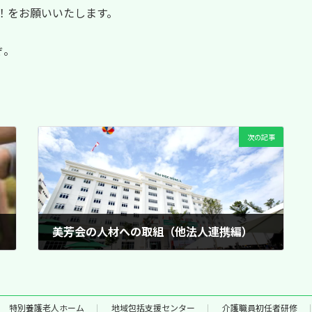
ね！をお願いいたします。
ぞ。
次の記事
美芳会の人材への取組（他法人連携編）
2019/12/07
特別養護老人ホーム
地域包括支援センター
介護職員初任者研修