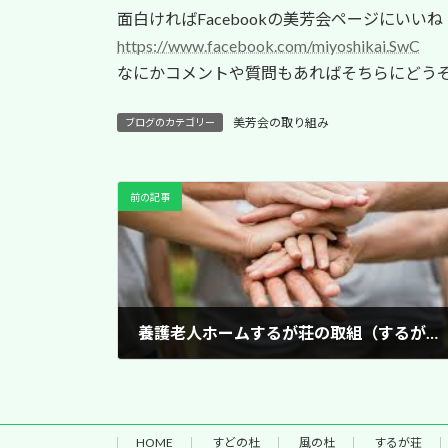
面白ければFacebookの美芳会ページにいい
https://www.facebook.com/miyoshikai.SwC
なにかコメントや質問もあればそちらにどう
美芳会の取り組み
ブログのカテゴリー
前の記事
養護老人ホームするが荘の取組（するが荘ボランティアクラブ編）
2019/09/26
HOME
すどの杜
風の杜
するが荘